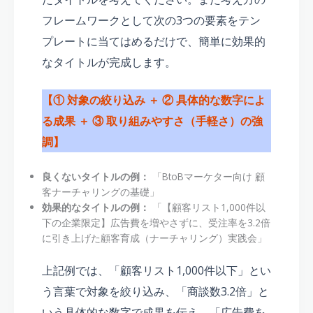
フレームワークとして次の3つの要素をテン
プレートに当てはめるだけで、簡単に効果的
なタイトルが完成します。
【① 対象の絞り込み ＋ ② 具体的な数字によ
る成果 ＋ ③ 取り組みやすさ（手軽さ）の強
調】
良くないタイトルの例：
「BtoBマーケター向け 顧
客ナーチャリングの基礎」
効果的なタイトルの例：
「【顧客リスト1,000件以
下の企業限定】広告費を増やさずに、受注率を3.2倍
に引き上げた顧客育成（ナーチャリング）実践会」
上記例では、「顧客リスト1,000件以下」とい
う言葉で対象を絞り込み、「商談数3.2倍」と
いう具体的な数字で成果を伝え、「広告費を