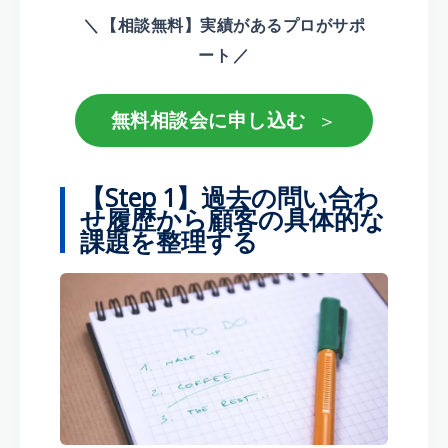
＼
【相談無料】実績があるプロがサポ
ート
／
＞
無料相談会に申し込む
【Step 1】過去の問い合わ
せ履歴から顧客の具体的な
課題を整理する