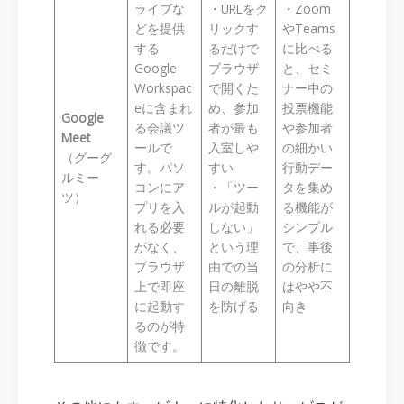
ライブな
・URLをク
・Zoom
どを提供
リックす
やTeams
する
るだけで
に比べる
Google
ブラウザ
と、セミ
Workspac
で開くた
ナー中の
eに含まれ
め、参加
投票機能
Google
る会議ツ
者が最も
や参加者
Meet
ールで
入室しや
の細かい
（グーグ
す。パソ
すい
行動デー
ルミー
コンにア
・「ツー
タを集め
ツ）
プリを入
ルが起動
る機能が
れる必要
しない」
シンプル
がなく、
という理
で、事後
ブラウザ
由での当
の分析に
上で即座
日の離脱
はやや不
に起動す
を防げる
向き
るのが特
徴です。