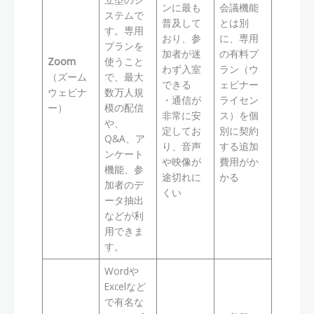
ンに最も
会議機能
ステムで
普及して
とは別
す。専用
おり、参
に、専用
プランを
加者が迷
の有料プ
Zoom
使うこと
わず入室
ラン（ウ
（ズーム
で、最大
できる
ェビナー
ウェビナ
数万人規
・通信が
ライセン
ー）
模の配信
非常に安
ス）を個
や、
定してお
別に契約
Q&A、ア
り、音声
する追加
ンケート
や映像が
費用がか
機能、参
途切れに
かる
加者のデ
くい
ータ抽出
などが利
用できま
す。
Wordや
Excelなど
で有名な