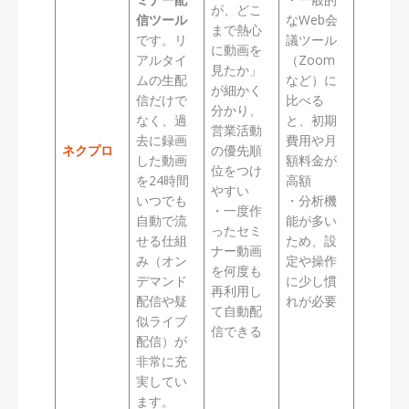
が、どこ
信ツール
なWeb会
まで熱心
です。リ
議ツール
に動画を
アルタイ
（Zoom
見たか」
ムの生配
など）に
が細かく
信だけで
比べる
分かり、
なく、過
と、初期
営業活動
去に録画
費用や月
ネクプロ
の優先順
した動画
額料金が
位をつけ
を24時間
高額
やすい
いつでも
・分析機
・一度作
自動で流
能が多い
ったセミ
せる仕組
ため、設
ナー動画
み（オン
定や操作
を何度も
デマンド
に少し慣
再利用し
配信や疑
れが必要
て自動配
似ライブ
信できる
配信）が
非常に充
実してい
ます。