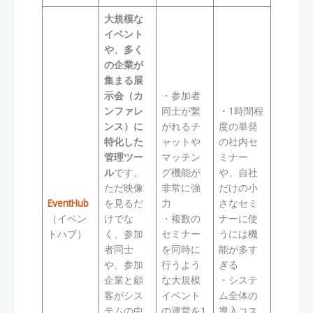
大規模な
イベント
や、多く
の企業が
集まる展
示会（カ
・参加者
ンファレ
同士が繋
・1時間程
ンス）に
がれるチ
度の単発
特化した
ャットや
の社内セ
管理ツー
マッチン
ミナー
ル
です。
グ機能が
や、自社
ただ映像
非常に強
だけの小
EventHub
を見るだ
力
さなセミ
（イベン
けでな
・複数の
ナーに使
トハブ）
く、参加
セミナー
うには機
者同士
を同時に
能が多す
や、参加
行うよう
ぎる
企業と顧
な大規模
・システ
客がシス
イベント
ム全体の
テムの中
の運営を1
導入コス