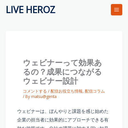
内
LIVE HEROZ
容
を
ス
キ
ッ
プ
ウェビナーって効果あ
るの？成果につながる
ウェビナー設計
コメントする
/
配信お役立ち情報
,
配信コラム
/ By
matsu@genta
ウェビナーは、ぼんやりと課題を感じ始めた
企業の担当者に効果的にアプローチできる有