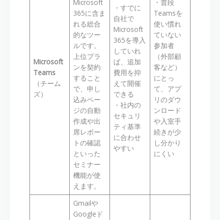
Microsoft
・普段
・すでに
365に含ま
Teamsを
自社で
れる総合
使い慣れ
Microsoft
的なツー
ていない
365を導入
ルです。
参加者
していれ
上位プラ
（外部顧
Microsoft
ば、追加
ンを契約
客など）
Teams
費用を抑
すること
にとっ
（チーム
えて開催
で、申し
て、アプ
ズ）
できる
込みペー
リのダウ
・社内の
ジの自動
ンロード
セキュリ
作成や出
や入室手
ティ基準
席レポー
続きが少
に合わせ
トの確認
し分かり
やすい
といった
にくい
セミナー
機能が使
えます。
Gmailや
Googleド