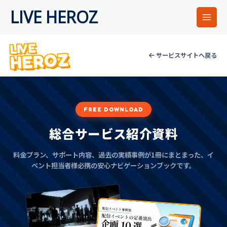
内
LIVE HEROZ
容
を
ス
LIVE
キ
HEROZ
サービスサイトへ戻る
ッ
プ
FREE DOWNLOAD
総合サービス紹介資料
料金プラン、サポート内容、過去の実績事例が1冊にまとまった、イ
ベント担当者様必携の安心ナビゲーションブックです。