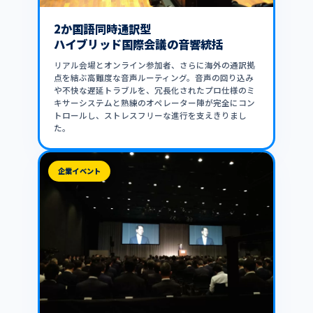
2か国語同時通訳型
ハイブリッド国際会議の音響統括
リアル会場とオンライン参加者、さらに海外の通訳拠
点を結ぶ高難度な音声ルーティング。音声の回り込み
や不快な遅延トラブルを、冗長化されたプロ仕様のミ
キサーシステムと熟練のオペレーター陣が完全にコン
トロールし、ストレスフリーな進行を支えきりまし
た。
企業イベント