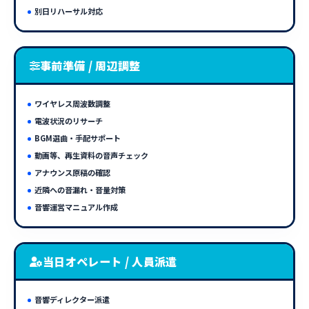
別日リハーサル対応
事前準備 / 周辺調整
ワイヤレス周波数調整
電波状況のリサーチ
BGM選曲・手配サポート
動画等、再生資料の音声チェック
アナウンス原稿の確認
近隣への音漏れ・音量対策
音響運営マニュアル作成
当日オペレート / 人員派遣
音響ディレクター派遣