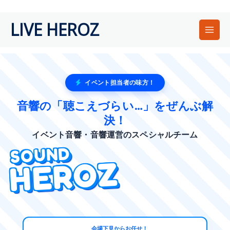
内
容
LIVE HEROZ
を
ス
キ
ッ
プ
イベント担当者の味方！
音響の「聴こえづらい…」をぜんぶ解
決！
イベント音響・音響運営のスペシャルチーム
SOUND
HEROZ
会場下見からお任せ！