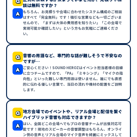
Q
談は無料ですか？
もちろん、お見積りや会場に合わせたシステム構成のご相談
A
はすべて「完全無料」です！強引な営業なども一切ございま
せんので、「まずは大体の費用感を知りたい」「この会場で
実現可能か確認したい」という方もお気軽にご連絡くださ
い。
音響の用語など、専門的な話が難しそうで不安なの
Q
ですが…
ご安心ください！SOUND HEROZはイベント担当者様の目線
A
に立つチームですので、「PA」「ミキシング」「マイクの指
向性」といった難しい専門用語は使いません。誰にでも直感
的に伝わる優しい言葉で、当日の流れや機材の配置をご説明
します。
地方会場でのイベントや、リアル会場と配信を繋ぐ
Q
ハイブリッド音響も対応できますか？
はい、全国どこの会場へでもプロの音響チームが出張対応可
A
能です！現地のスピーカーの音響調整はもちろん、オンライ
ン側の音声とリアル会場のマイク音声を綺麗にミックスして