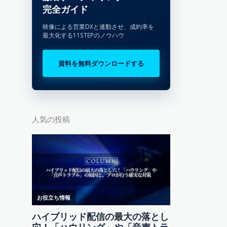
完全ガイド
映像による営業DXと連動させ、成約率を
最大化する11STEPのノウハウ
資料を無料ダウンロードする
人気の投稿