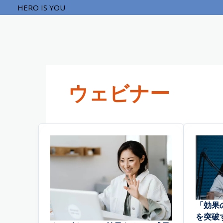
内
HERO IS YOU
容
を
ス
キ
ッ
プ
ウェビナー
「効果
を突破