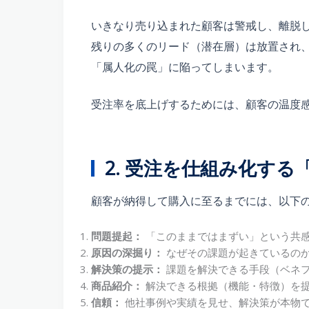
いきなり売り込まれた顧客は警戒し、離脱
残りの多くのリード（潜在層）は放置され
「属人化の罠」に陥ってしまいます。
受注率を底上げするためには、顧客の温度
2. 受注を仕組み化する
顧客が納得して購入に至るまでには、以下
問題提起：
「このままではまずい」という共
原因の深掘り：
なぜその課題が起きているの
解決策の提示：
課題を解決できる手段（ベネ
商品紹介：
解決できる根拠（機能・特徴）を
信頼：
他社事例や実績を見せ、解決策が本物