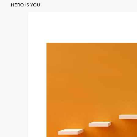
内
HERO IS YOU
容
を
ス
キ
ッ
プ