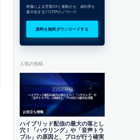
映像による営業DXと連動させ、成約率を
最大化する11STEPのノウハウ
資料を無料ダウンロードする
人気の投稿