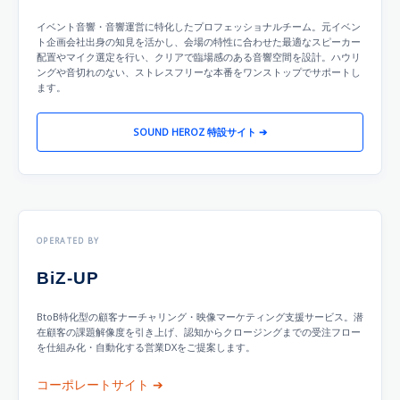
イベント音響・音響運営に特化したプロフェッショナルチーム。元イベン
ト企画会社出身の知見を活かし、会場の特性に合わせた最適なスピーカー
配置やマイク選定を行い、クリアで臨場感のある音響空間を設計。ハウリ
ングや音切れのない、ストレスフリーな本番をワンストップでサポートし
ます。
SOUND HEROZ 特設サイト ➔
OPERATED BY
BiZ-UP
BtoB特化型の顧客ナーチャリング・映像マーケティング支援サービス。潜
在顧客の課題解像度を引き上げ、認知からクロージングまでの受注フロー
を仕組み化・自動化する営業DXをご提案します。
コーポレートサイト ➔