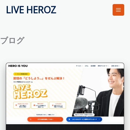
内
LIVE HEROZ
容
を
ス
キ
ッ
ブログ
プ