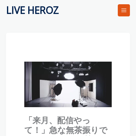
内
LIVE HEROZ
容
を
ス
キ
ッ
プ
「来月、配信やっ
て！」急な無茶振りで