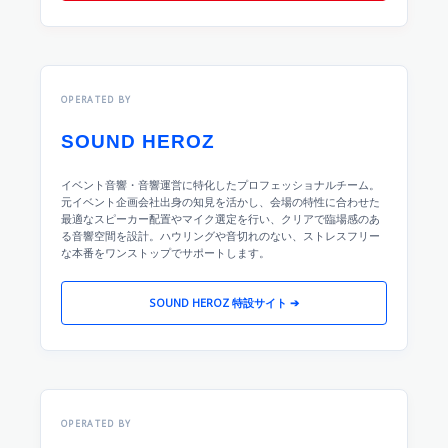
OPERATED BY
SOUND HEROZ
イベント音響・音響運営に特化したプロフェッショナルチーム。
元イベント企画会社出身の知見を活かし、会場の特性に合わせた
最適なスピーカー配置やマイク選定を行い、クリアで臨場感のあ
る音響空間を設計。ハウリングや音切れのない、ストレスフリー
な本番をワンストップでサポートします。
SOUND HEROZ 特設サイト ➔
OPERATED BY