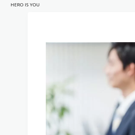
内
HERO IS YOU
容
を
ス
キ
ッ
プ