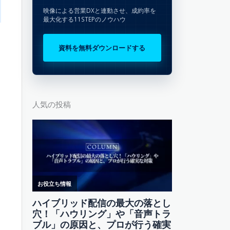
映像による営業DXと連動させ、成約率を
最大化する11STEPのノウハウ
資料を無料ダウンロードする
人気の投稿