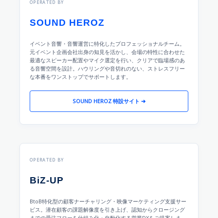
OPERATED BY
SOUND HEROZ
イベント音響・音響運営に特化したプロフェッショナルチーム。
元イベント企画会社出身の知見を活かし、会場の特性に合わせた
最適なスピーカー配置やマイク選定を行い、クリアで臨場感のあ
る音響空間を設計。ハウリングや音切れのない、ストレスフリー
な本番をワンストップでサポートします。
SOUND HEROZ 特設サイト ➔
OPERATED BY
BiZ-UP
BtoB特化型の顧客ナーチャリング・映像マーケティング支援サー
ビス。潜在顧客の課題解像度を引き上げ、認知からクロージング
までの受注フローを仕組み化・自動化する営業DXをご提案しま