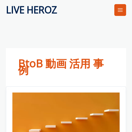
内
LIVE HEROZ
容
を
ス
キ
ッ
プ
BtoB 動画 活用 事
例